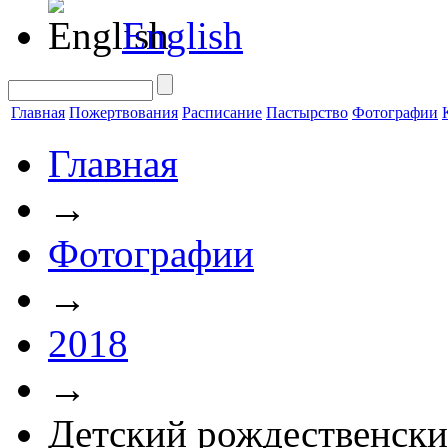
English
Главная
Пожертвования
Расписание
Пастырство
Фотографии
Главная
→
Фотографии
→
2018
→
Детский рождественски