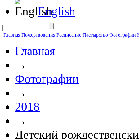
English
Главная
Пожертвования
Расписание
Пастырство
Фотографии
Главная
→
Фотографии
→
2018
→
Детский рождественски