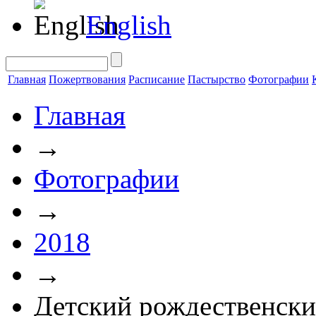
English
Главная
Пожертвования
Расписание
Пастырство
Фотографии
Главная
→
Фотографии
→
2018
→
Детский рождественски