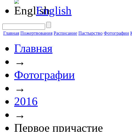
English
Главная
Пожертвования
Расписание
Пастырство
Фотографии
Главная
→
Фотографии
→
2016
→
Первое причастие