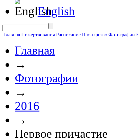
English
Главная
Пожертвования
Расписание
Пастырство
Фотографии
Главная
→
Фотографии
→
2016
→
Первое причастие