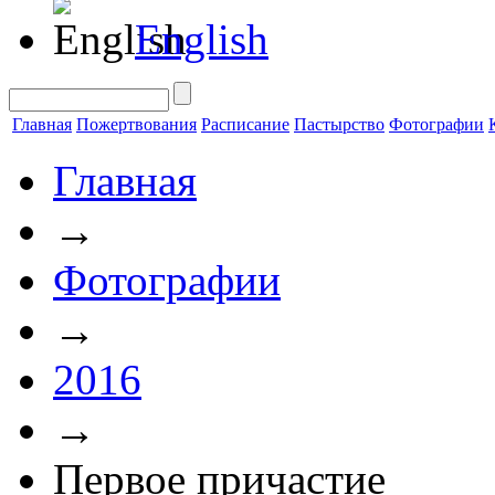
English
Главная
Пожертвования
Расписание
Пастырство
Фотографии
Главная
→
Фотографии
→
2016
→
Первое причастие