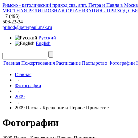
Римско - католический приход свв. апп. Петра и Павла в Москв
МЕСТНАЯ РЕЛИГИОЗНАЯ ОРГАНИЗАЦИЯ - ПРИХОД СВ
+7 (495)
506-23-34
prihod@peterpaul.msk.ru
Русский
English
Главная
Пожертвования
Расписание
Пастырство
Фотографии
Главная
→
Фотографии
→
2009
→
2009 Пасха - Крещение и Первое Причастие
Фотографии
2009 Пасха - Крещение и Первое Причастие