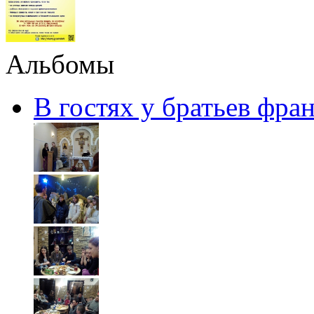
Альбомы
В гостях у братьев фра