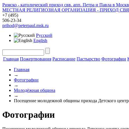
Римско - католический приход свв. апп. Петра и Павла в Москв
МЕСТНАЯ РЕЛИГИОЗНАЯ ОРГАНИЗАЦИЯ - ПРИХОД СВ
+7 (495)
506-23-34
prihod@peterpaul.msk.ru
Русский
English
Главная
Пожертвования
Расписание
Пастырство
Фотографии
Главная
→
Фотографии
→
Молодёжная община
→
Посещение молодежной общины прихода Детского центра
Фотографии
Посещение молодежной общины прихода Детского центра сест