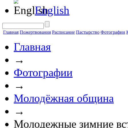
English
Главная
Пожертвования
Расписание
Пастырство
Фотографии
Главная
→
Фотографии
→
Молодёжная община
→
Молодежные зимние встр