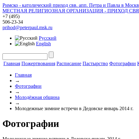
Римско - католический приход свв. апп. Петра и Павла в Москв
МЕСТНАЯ РЕЛИГИОЗНАЯ ОРГАНИЗАЦИЯ - ПРИХОД СВ
+7 (495)
506-23-34
prihod@peterpaul.msk.ru
Русский
English
Главная
Пожертвования
Расписание
Пастырство
Фотографии
Главная
→
Фотографии
→
Молодёжная община
→
Молодежные зимние встречи в Дедовске январь 2014 г.
Фотографии
Молодежные зимние встречи в Дедовске январь 2014 г.