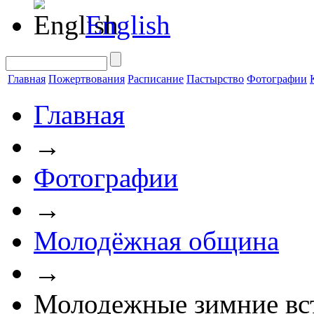
English
Главная
Пожертвования
Расписание
Пастырство
Фотографии
Главная
→
Фотографии
→
Молодёжная община
→
Молодежные зимние встр