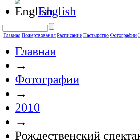
English
Главная
Пожертвования
Расписание
Пастырство
Фотографии
Главная
→
Фотографии
→
2010
→
Рождественский спекта