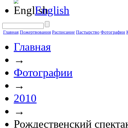
English
Главная
Пожертвования
Расписание
Пастырство
Фотографии
Главная
→
Фотографии
→
2010
→
Рождественский спекта