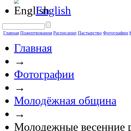
English
Главная
Пожертвования
Расписание
Пастырство
Фотографии
Главная
→
Фотографии
→
Молодёжная община
→
Молодежные весенние 