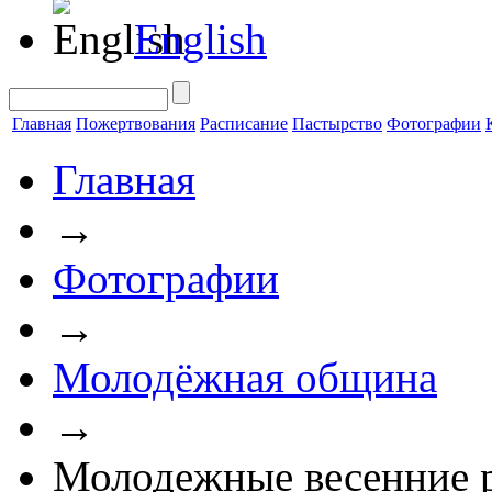
English
Главная
Пожертвования
Расписание
Пастырство
Фотографии
Главная
→
Фотографии
→
Молодёжная община
→
Молодежные весенние 