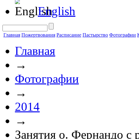
English
Главная
Пожертвования
Расписание
Пастырство
Фотографии
Главная
→
Фотографии
→
2014
→
Занятия о. Фернандо с