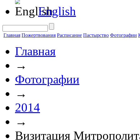
English
Главная
Пожертвования
Расписание
Пастырство
Фотографии
Главная
→
Фотографии
→
2014
→
Визитация Митрополит