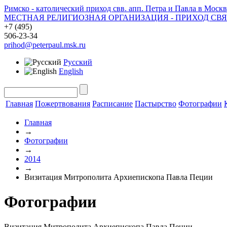
Римско - католический приход свв. апп. Петра и Павла в Москв
МЕСТНАЯ РЕЛИГИОЗНАЯ ОРГАНИЗАЦИЯ - ПРИХОД СВ
+7 (495)
506-23-34
prihod@peterpaul.msk.ru
Русский
English
Главная
Пожертвования
Расписание
Пастырство
Фотографии
Главная
→
Фотографии
→
2014
→
Визитация Митрополита Архиепископа Павла Пеции
Фотографии
Визитация Митрополита Архиепископа Павла Пеции