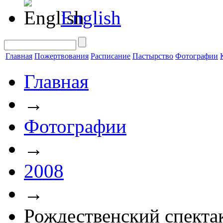
English
Главная
Пожертвования
Расписание
Пастырство
Фотографии
Главная
→
Фотографии
→
2008
→
Рождественский спекта