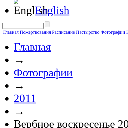
English
Главная
Пожертвования
Расписание
Пастырство
Фотографии
Главная
→
Фотографии
→
2011
→
Вербное воскресенье 2