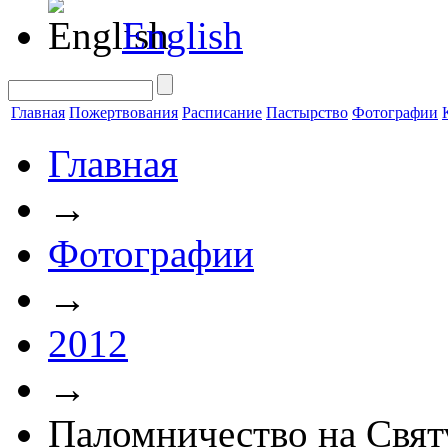
English
Главная
Пожертвования
Расписание
Пастырство
Фотографии
Главная
→
Фотографии
→
2012
→
Паломничество на Свя