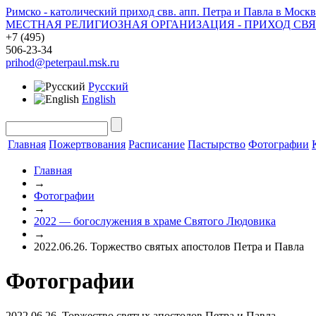
Римско - католический приход свв. апп. Петра и Павла в Москв
МЕСТНАЯ РЕЛИГИОЗНАЯ ОРГАНИЗАЦИЯ - ПРИХОД СВ
+7 (495)
506-23-34
prihod@peterpaul.msk.ru
Русский
English
Главная
Пожертвования
Расписание
Пастырство
Фотографии
Главная
→
Фотографии
→
2022 — богослужения в храме Святого Людовика
→
2022.06.26. Торжество святых апостолов Петра и Павла
Фотографии
2022.06.26. Торжество святых апостолов Петра и Павла