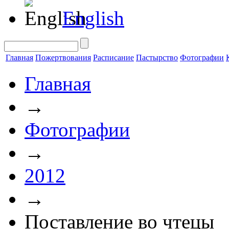
English
Главная
Пожертвования
Расписание
Пастырство
Фотографии
Главная
→
Фотографии
→
2012
→
Поставление во чтецы