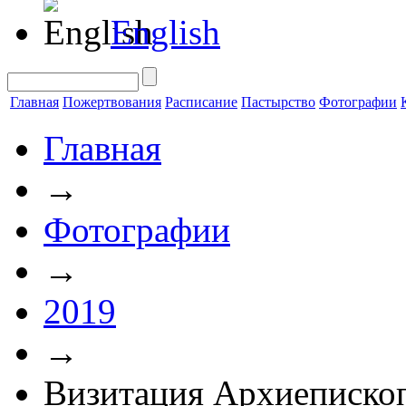
English
Главная
Пожертвования
Расписание
Пастырство
Фотографии
Главная
→
Фотографии
→
2019
→
Визитация Архиеписко