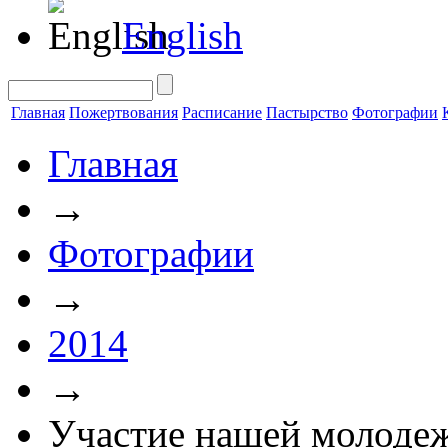
English
Главная
Пожертвования
Расписание
Пастырство
Фотографии
Главная
→
Фотографии
→
2014
→
Участие нашей молоде