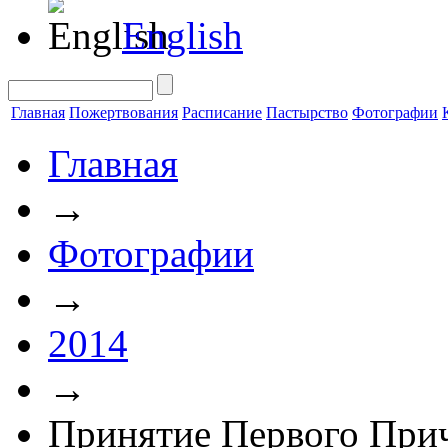
English
Главная
Пожертвования
Расписание
Пастырство
Фотографии
Главная
→
Фотографии
→
2014
→
Принятие Первого При