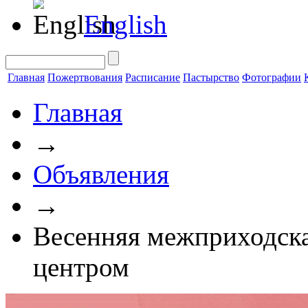
English
Главная
Пожертвования
Расписание
Пастырство
Фотографии
Главная
→
Объявления
→
Весенняя межприходск
центром