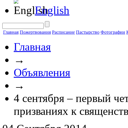
English
Главная
Пожертвования
Расписание
Пастырство
Фотографии
Главная
→
Объявления
→
4 сентября – первый че
призваниях к священст