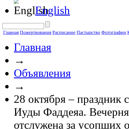
English
Главная
Пожертвования
Расписание
Пастырство
Фотографии
Главная
→
Объявления
→
28 октября – праздник 
Иуды Фаддеяа. Вечерня
отслужена за усопших о