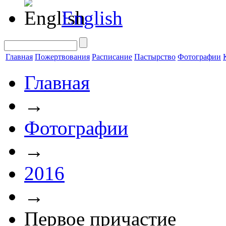
English
Главная
Пожертвования
Расписание
Пастырство
Фотографии
Главная
→
Фотографии
→
2016
→
Первое причастие